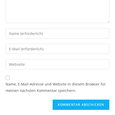
Gib
deinen
Namen
Gib
oder
deine
Benutzernamen
E-
Gib
zum
Mail-
deine
Kommentieren
Adresse
Website-
ein
zum
URL
Name, E-Mail-Adresse und Website in diesem Browser für
Kommentieren
ein
meinen nächsten Kommentar speichern.
ein
(optional)