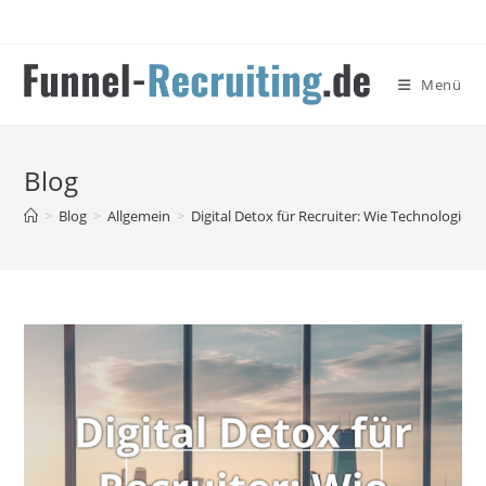
Zum
Inhalt
springen
Menü
Blog
>
Blog
>
Allgemein
>
Digital Detox für Recruiter: Wie Technologien