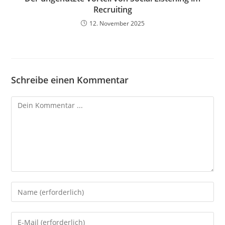
Recruiting
12. November 2025
Schreibe einen Kommentar
Kommentieren
Gib
deinen
Namen
Gib