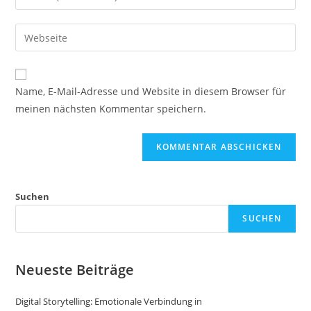
oder
deine
Benutzernamen
E-
Gib
zum
Mail-
deine
Kommentieren
Adresse
Website-
ein
zum
URL
Name, E-Mail-Adresse und Website in diesem Browser für
Kommentieren
ein
meinen nächsten Kommentar speichern.
ein
(optional)
Suchen
SUCHEN
Neueste Beiträge
Digital Storytelling: Emotionale Verbindung in