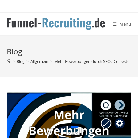
Zum
Inhalt
springen
Menü
Blog
>
Blog
>
Allgemein
>
Mehr Bewerbungen durch SEO: Die besten Tipp