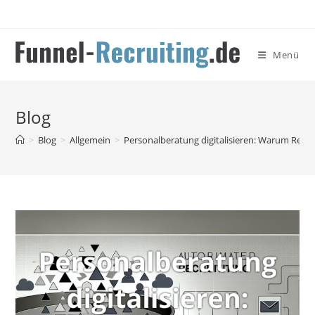
Zum
Inhalt
springen
Menü
Blog
>
Blog
>
Allgemein
>
Personalberatung digitalisieren: Warum Recrui