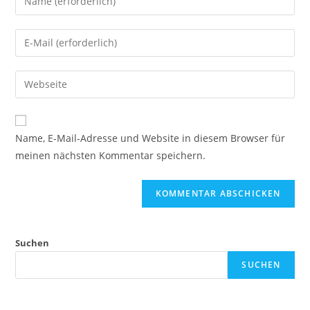
deinen
Namen
Gib
oder
deine
Benutzernamen
E-
Gib
zum
Mail-
deine
Kommentieren
Adresse
Website-
ein
zum
URL
Name, E-Mail-Adresse und Website in diesem Browser für
Kommentieren
ein
meinen nächsten Kommentar speichern.
ein
(optional)
Suchen
SUCHEN