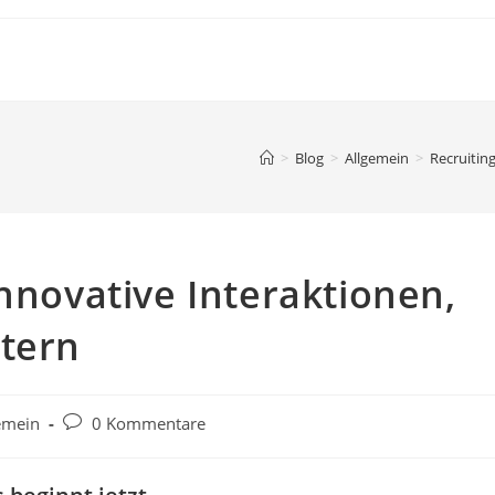
>
Blog
>
Allgemein
>
Recruitin
Innovative Interaktionen,
stern
Beitrags-
emein
0 Kommentare
e:
Kommentare: