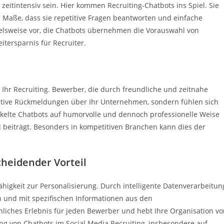
itintensiv sein. Hier kommen Recruiting-Chatbots ins Spiel. Sie
 Maße, dass sie repetitive Fragen beantworten und einfache
pielsweise vor, die Chatbots übernehmen die Vorauswahl von
tersparnis für Recruiter.
 Ihr Recruiting. Bewerber, die durch freundliche und zeitnahe
sitive Rückmeldungen über Ihr Unternehmen, sondern fühlen sich
ickelte Chatbots auf humorvolle und dennoch professionelle Weise
 beiträgt. Besonders in kompetitiven Branchen kann dies der
cheidender Vorteil
Fähigkeit zur Personalisierung. Durch intelligente Datenverarbeitun
n und mit spezifischen Informationen aus den
nliches Erlebnis für jeden Bewerber und hebt Ihre Organisation v
g von Chatbots im Social Media Recruiting, insbesondere auf