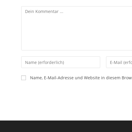
Kommentieren
Gib
Gib
deinen
deine
Namen
E-
Name, E-Mail-Adresse und Website in diesem Brow
oder
Mail-
Benutzernamen
Adresse
zum
zum
Kommentieren
Kommentier
ein
ein