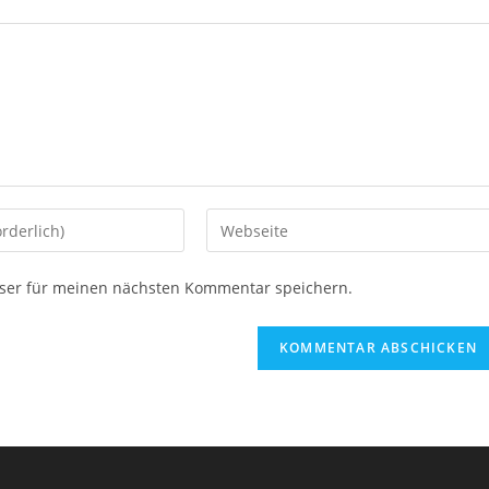
Gib
deine
Website-
ser für meinen nächsten Kommentar speichern.
URL
ein
(optional)
en