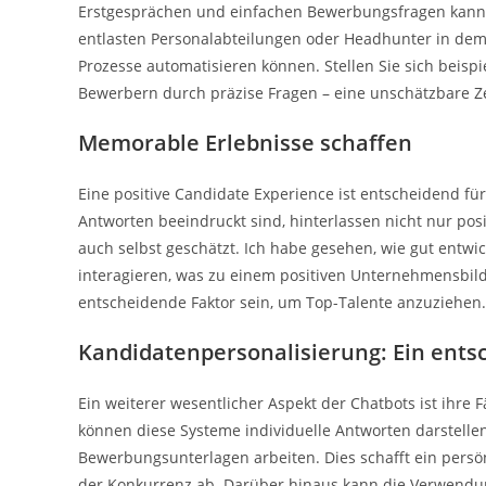
Erstgesprächen und einfachen Bewerbungsfragen kann ze
entlasten Personalabteilungen oder Headhunter in dem
Prozesse automatisieren können. Stellen Sie sich beis
Bewerbern durch präzise Fragen – eine unschätzbare Zei
Memorable Erlebnisse schaffen
Eine positive Candidate Experience ist entscheidend für
Antworten beeindruckt sind, hinterlassen nicht nur po
auch selbst geschätzt. Ich habe gesehen, wie gut entw
interagieren, was zu einem positiven Unternehmensbild
entscheidende Faktor sein, um Top-Talente anzuziehen.
Kandidatenpersonalisierung: Ein ents
Ein weiterer wesentlicher Aspekt der Chatbots ist ihre 
können diese Systeme individuelle Antworten darstelle
Bewerbungsunterlagen arbeiten. Dies schafft ein persö
der Konkurrenz ab. Darüber hinaus kann die Verwendun