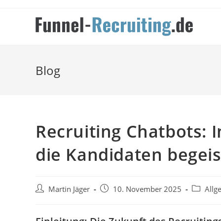
Zum
Inhalt
springen
Blog
Recruiting Chatbots: 
die Kandidaten begei
Beitrags-
Beitrag
Beitrags-
Martin Jäger
10. November 2025
Allg
Autor:
veröffentlicht:
Kategori