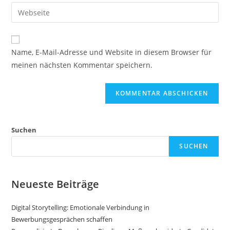
E-
Gib
zum
Mail-
deine
Kommentieren
Adresse
Website-
ein
zum
URL
Name, E-Mail-Adresse und Website in diesem Browser für
Kommentieren
ein
meinen nächsten Kommentar speichern.
ein
(optional)
Suchen
SUCHEN
Neueste Beiträge
Digital Storytelling: Emotionale Verbindung in
Bewerbungsgesprächen schaffen