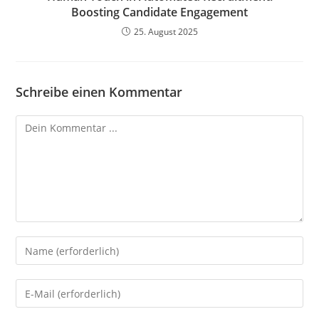
Boosting Candidate Engagement
25. August 2025
Schreibe einen Kommentar
Kommentieren
Gib
deinen
Namen
Gib
oder
deine
Benutzernamen