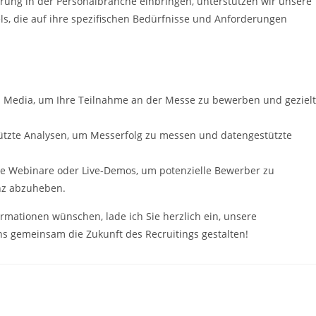
ahrung in der Personalbranche einbringen, unterstützen wir unsere
ls, die auf ihre spezifischen Bedürfnisse und Anforderungen
l Media, um Ihre Teilnahme an der Messe zu bewerben und gezielt
tützte Analysen, um Messerfolg zu messen und datengestützte
 wie Webinare oder Live-Demos, um potenzielle Bewerber zu
nz abzuheben.
rmationen wünschen, lade ich Sie herzlich ein, unsere
s gemeinsam die Zukunft des Recruitings gestalten!